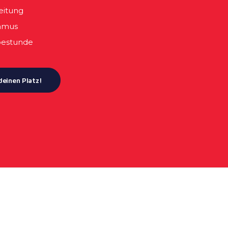
eitung
thmus
bestunde
deinen Platz!