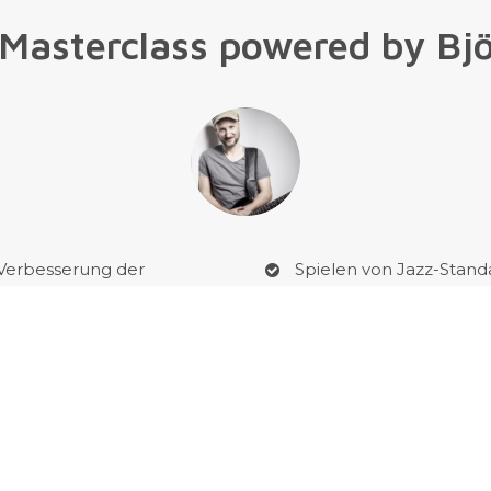
 Masterclass powered by Bjö
Verbesserung der
Spielen von Jazz-Stand
onation
Lernen zu Improvisiere
Vorbereitung auf diverse
Soli aus Popsongs
fungen
Einblicke in die
schiedenen Bereiche des
z