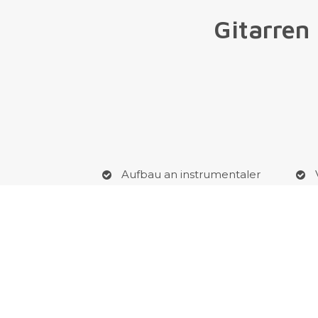
Gitarren
Aufbau an instrumentaler
Technik
Int
Erlernen klassischer und
moderner Stilistik
Prü
Erarbeitung des
persönlichen Sound
ver
Jaz