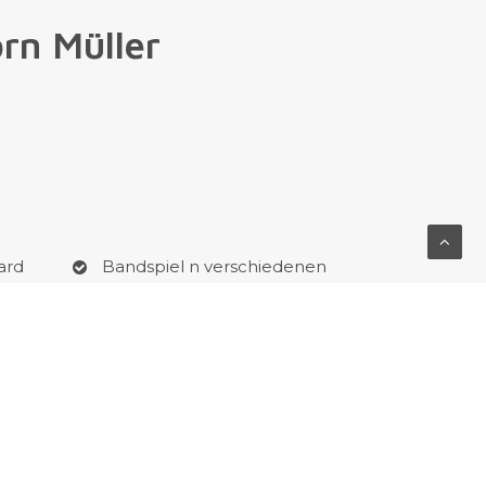
rn Müller
ard
Bandspiel n verschiedenen
Besetzungen
n
Professionelle Beratung